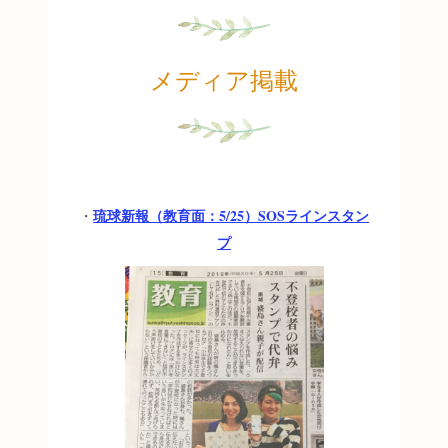
メディア掲載
琉球新報（教育面：5/25）SOSラインスタン
・
プ