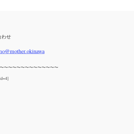
合わせ
mo@mother.okinawa
〜〜〜〜〜〜〜〜〜〜〜〜〜〜
id=4]