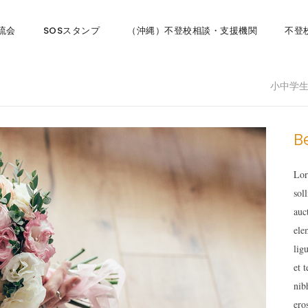
流会
SOSスタンプ
（沖縄）不登校相談・支援機関
不登
小中学
B
Lor
sol
auc
ele
lig
et 
nib
ero