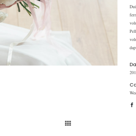
Dui
fer
vol
Pel
vol
dap
Da
20
Ca
We