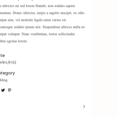
s ultricies mi sed lorem blandit, non sodales sapien
mentum. Donec ultricies, turpis a sagittis suscipit, ex odio
utpat sem, vel molestie ligula enim varius est.
lentesque sodales ipsum nisi. Suspendisse ultrices nulla eu
utpat volutpat. Nunc vestibulum, tortor sollicitudin
ibus egestas lorem.
te
16年6月9日
tegory
dding