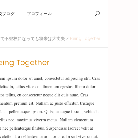
校ブログ
プロフィール
生で不登校になっても将来は大丈夫
/
Being Together
eing Together
em ipsum dolor sit amet, consectetur adipiscing elit. Cras
licitudin, tellus vitae condimentum egestas, libero dolor
tor tellus, eu consectetur neque elit quis nunc. Cras
mentum pretium est. Nullam ac justo efficitur, tristique
ula a, pellentesque ipsum. Quisque augue ipsum, vehicula
tellus nec, maximus viverra metus. Nullam elementum
h nec pellentesque finibus. Suspendisse laoreet velit at
s eleifend, a pellentesque urna ornare. In sed viverra dui.