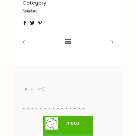
Category
Standard
[quads id=3]
〜〜〜〜〜〜〜〜〜〜〜〜〜〜〜