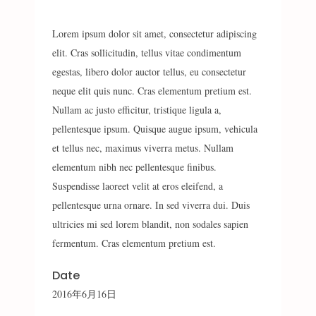
Lorem ipsum dolor sit amet, consectetur adipiscing
elit. Cras sollicitudin, tellus vitae condimentum
egestas, libero dolor auctor tellus, eu consectetur
neque elit quis nunc. Cras elementum pretium est.
Nullam ac justo efficitur, tristique ligula a,
pellentesque ipsum. Quisque augue ipsum, vehicula
et tellus nec, maximus viverra metus. Nullam
elementum nibh nec pellentesque finibus.
Suspendisse laoreet velit at eros eleifend, a
pellentesque urna ornare. In sed viverra dui. Duis
ultricies mi sed lorem blandit, non sodales sapien
fermentum. Cras elementum pretium est.
Date
2016年6月16日