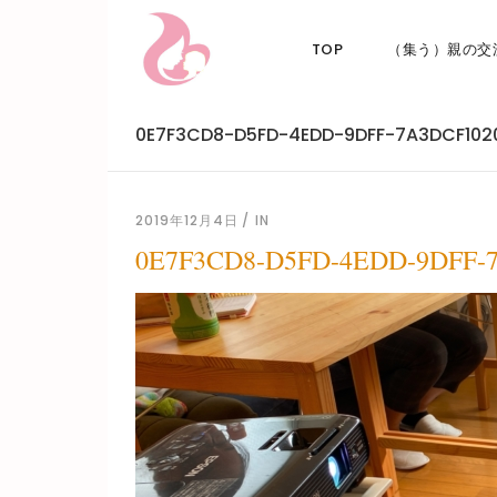
TOP
（集う）親の交
0E7F3CD8-D5FD-4EDD-9DFF-7A3DCF102
2019年12月4日
IN
0E7F3CD8-D5FD-4EDD-9DFF-