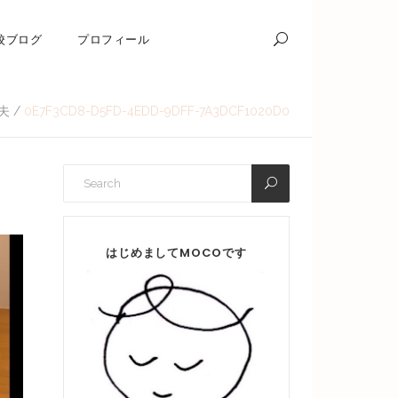
校ブログ
プロフィール
夫
/
0E7F3CD8-D5FD-4EDD-9DFF-7A3DCF1020D0
はじめましてMOCOです