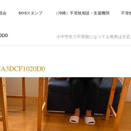
流会
SOSスタンプ
（沖縄）不登校相談・支援機関
不登
0D0
小中学生で不登校になっても将来は大丈
7A3DCF1020D0