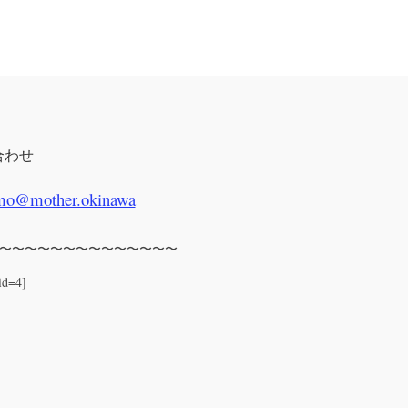
合わせ
mo@mother.okinawa
〜〜〜〜〜〜〜〜〜〜〜〜〜〜
id=4]