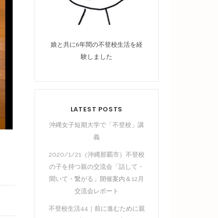
娘と共に6年間の不登校生活を経
験しました
LATEST POSTS
沖縄女子短期大学で「不登校」講
義
2020/1/21（沖縄那覇市）不登校
の子を持つ親の交流会「話して・
聞いて・繋がる」開催案内＆12月
交流会レポート
不登校生活44｜前に進むために親