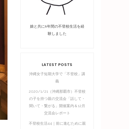
娘と共に6年間の不登校生活を経
験しました
LATEST POSTS
沖縄女子短期大学で「不登校」講
義
2020/1/21（沖縄那覇市）不登校
の子を持つ親の交流会「話して・
聞いて・繋がる」開催案内＆12月
交流会レポート
不登校生活44｜前に進むために親