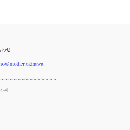
合わせ
mo@mother.okinawa
〜〜〜〜〜〜〜〜〜〜〜〜〜〜
id=4]