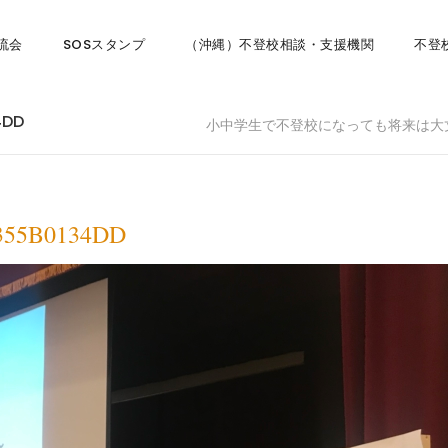
流会
SOSスタンプ
（沖縄）不登校相談・支援機関
不登
4DD
小中学生で不登校になっても将来は大
A355B0134DD