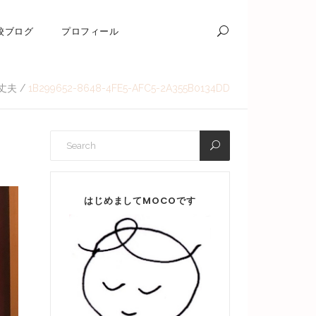
校ブログ
プロフィール
丈夫
/
1B299652-8648-4FE5-AFC5-2A355B0134DD
はじめましてMOCOです