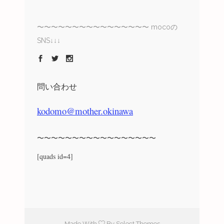
〜〜〜〜〜〜〜〜〜〜〜〜〜〜〜〜 mocoの
SNS↓↓↓
問い合わせ
kodomo@mother.okinawa
〜〜〜〜〜〜〜〜〜〜〜〜〜〜〜〜〜
[quads id=4]
Made With
By Select Themes