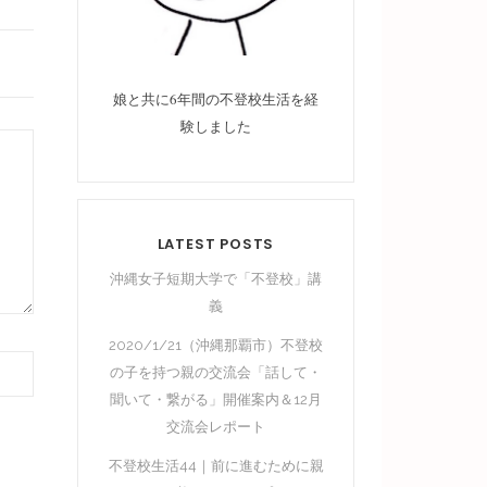
娘と共に6年間の不登校生活を経
験しました
LATEST POSTS
沖縄女子短期大学で「不登校」講
義
2020/1/21（沖縄那覇市）不登校
の子を持つ親の交流会「話して・
聞いて・繋がる」開催案内＆12月
交流会レポート
不登校生活44｜前に進むために親