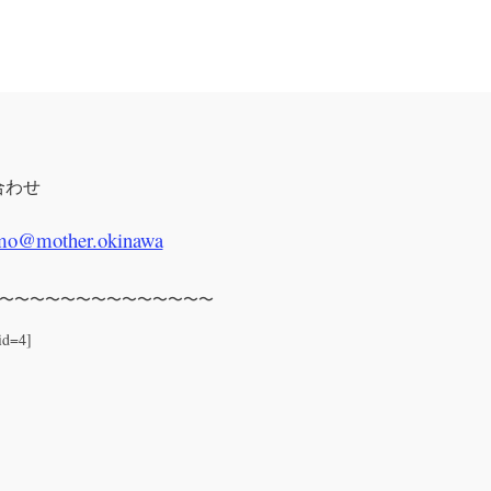
合わせ
mo@mother.okinawa
〜〜〜〜〜〜〜〜〜〜〜〜〜〜
id=4]