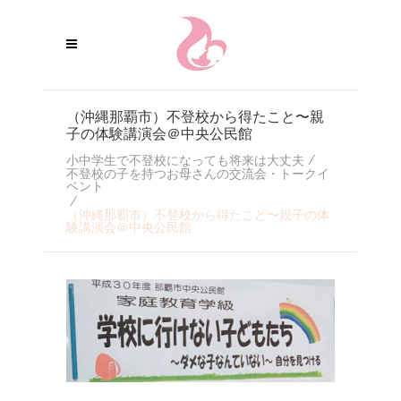
（沖縄那覇市）不登校から得たこと〜親
子の体験講演会＠中央公民館
小中学生で不登校になっても将来は大丈夫
/
不登校の子を持つお母さんの交流会・トークイ
ベント
/
（沖縄那覇市）不登校から得たこと〜親子の体
験講演会＠中央公民館