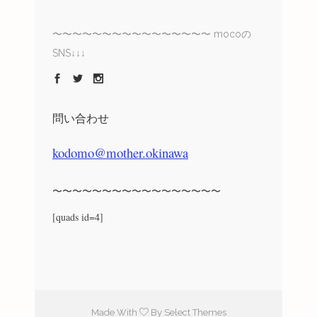
〜〜〜〜〜〜〜〜〜〜〜〜〜〜〜〜 mocoの
SNS↓↓↓
問い合わせ
kodomo@mother.okinawa
〜〜〜〜〜〜〜〜〜〜〜〜〜〜〜〜〜
[quads id=4]
Made With
By Select Themes