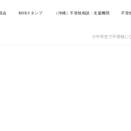
流会
SOSスタンプ
（沖縄）不登校相談・支援機関
不登
小中学生で不登校に