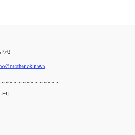
合わせ
mo@mother.okinawa
〜〜〜〜〜〜〜〜〜〜〜〜〜〜
id=4]