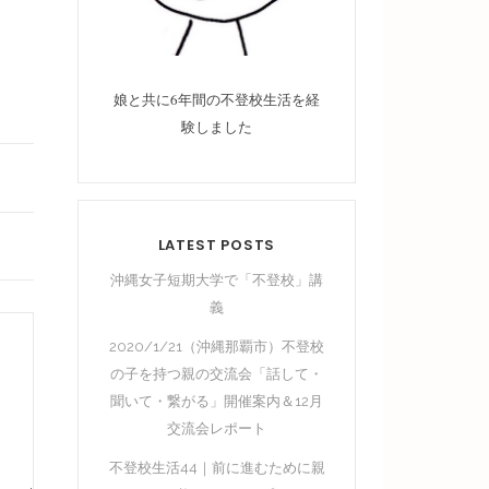
娘と共に6年間の不登校生活を経
験しました
LATEST POSTS
沖縄女子短期大学で「不登校」講
義
2020/1/21（沖縄那覇市）不登校
の子を持つ親の交流会「話して・
聞いて・繋がる」開催案内＆12月
交流会レポート
不登校生活44｜前に進むために親