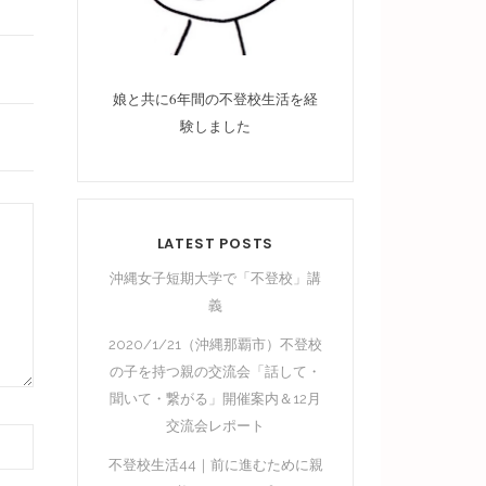
娘と共に6年間の不登校生活を経
験しました
LATEST POSTS
沖縄女子短期大学で「不登校」講
義
2020/1/21（沖縄那覇市）不登校
の子を持つ親の交流会「話して・
聞いて・繋がる」開催案内＆12月
交流会レポート
不登校生活44｜前に進むために親