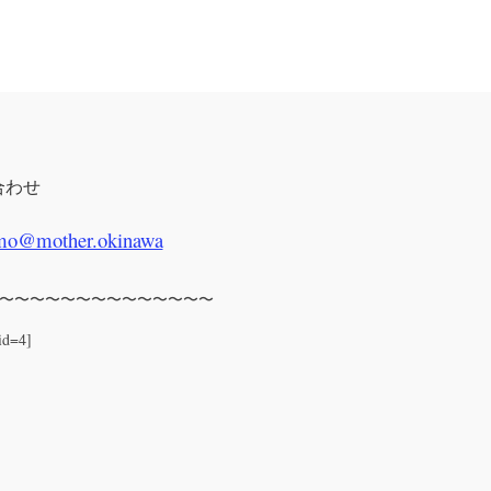
合わせ
mo@mother.okinawa
〜〜〜〜〜〜〜〜〜〜〜〜〜〜
id=4]