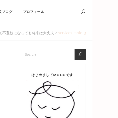
校ブログ
プロフィール
で不登校になっても将来は大丈夫
/
services-table-3
はじめましてMOCOです