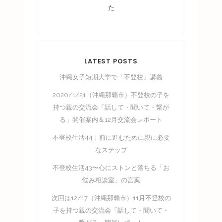
た
LATEST POSTS
沖縄女子短期大学で「不登校」講義
2020/1/21（沖縄那覇市）不登校の子を
持つ親の交流会「話して・聞いて・繋が
る」開催案内＆12月交流会レポート
不登校生活44｜前に進むために親に必要
なステップ
不登校生活43〜心にストンと落ちる「お
悩み相談室」の言葉
次回は12/17（沖縄那覇市）11月不登校の
子を持つ親の交流会「話して・聞いて・